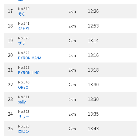
No.319
17
12:26
2km
そら
No.341
18
12:53
2km
ジトウ
No.325
19
13:14
2km
ザラ
No.322
20
13:16
2km
BYRON MANA
No.328
21
13:18
2km
BYRON LINO
No.345
22
13:30
2km
OREO
No.311
23
13:30
2km
sally
No.323
24
13:35
2km
サリー
No.320
25
13:43
2km
ロビン