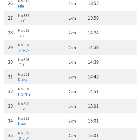
No.346
26
13:52
2km
Mia
No.338
27
13:59
2km
いず
No.312
28
14:24
2km
ラナ
No.302
29
14:38
2km
シャン
No.303
30
14:39
2km
モエ
No.321
31
14:42
2km
Daisy
No.307
32
14:51
2km
POPPY
No.309
33
15:01
2km
エマ
No.333
34
15:01
2km
Noah
No.308
35
15:01
2km
クレア