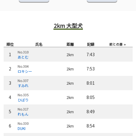
2km 大型犬
順位
氏名
距離
記録
前との差
No.310
1
7:43
2km
あとむ
No.304
2
7:53
2km
ロキシー
No.337
3
8:01
2km
すみれ
No.335
4
8:05
2km
ひばり
No.317
5
8:49
2km
れもん
No.330
6
8:54
2km
DUKI