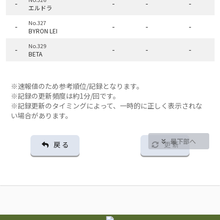
-
-
-
-
エルドラ
No.327
-
-
-
-
BYRON LEI
No.329
-
-
-
-
BETA
※速報値のため参考順位/記録となります。
※記録の更新頻度は約1分/回です。
※記録更新のタイミングによって、一時的に正しく表示されな
い場合があります。
最下部へ
戻 る
更 新