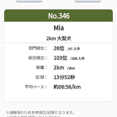
No.346
Mia
2km 大型犬
26位
部門順位：
/47 人中
103位
総合順位：
/208 人中
2km
距離：
/2km
13分52秒
記 録：
約06:56/km
平均ペース：
※速報値のため参考順位/記録となります。