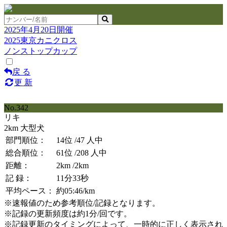
2025年4月20日開催
2025東京カニクロス
ノンストップカップ
戻 る
更 新
No.342
リキ
2km 大型犬
部門順位：
14位
/47 人中
総合順位：
61位
/208 人中
距離：
2km
/2km
記 録：
11分33秒
平均ペース：
約05:46/km
※速報値のため参考順位/記録となります。
※記録の更新頻度は約1分/回です。
※記録更新のタイミングによって、一時的に正しく表示され