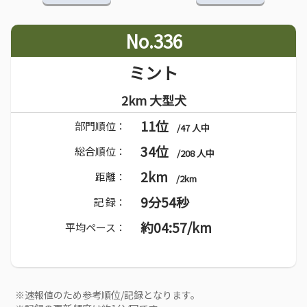
No.336
ミント
2km 大型犬
11位
部門順位：
/47 人中
34位
総合順位：
/208 人中
2km
距離：
/2km
9分54秒
記 録：
約04:57/km
平均ペース：
※速報値のため参考順位/記録となります。