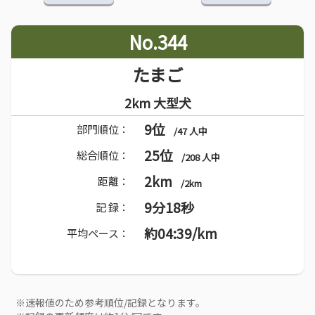
No.344
たまご
2km 大型犬
9位
部門順位：
/47 人中
25位
総合順位：
/208 人中
2km
距離：
/2km
9分18秒
記 録：
約04:39/km
平均ペース：
※速報値のため参考順位/記録となります。