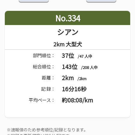
No.334
シアン
2km 大型犬
37位
部門順位：
/47 人中
143位
総合順位：
/208 人中
2km
距離：
/2km
16分16秒
記 録：
約08:08/km
平均ペース：
※速報値のため参考順位/記録となります。