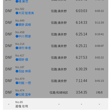
●橘 兼次
No.502
DNF
6:03:03
往路:奥余野
0:03:22
●大羽 智恵美
No.449
DNF
6:14:33
往路:奥余野
0:11:30
●瀬野 昌樹
No.458
DNF
6:25:14
往路:奥余野
0:10:41
●中川 照章
No.314
DNF
6:25:21
往路:奥余野
0:00:07
●津村 幸恵
No.417
DNF
6:27:53
往路:奥余野
0:02:32
●岡野 傑
No.187
DNF
6:30:29
往路:奥余野
0:02:36
●百田 伸吾
No.479
DNF
7:11:44
往路:奥余野
0:41:15
●村越 一啓
No.474
DNF
3:54:35
往路:柘植地区
1地点
●松岡 宜幸
No.85
-
-
-
-
追塩 壮司