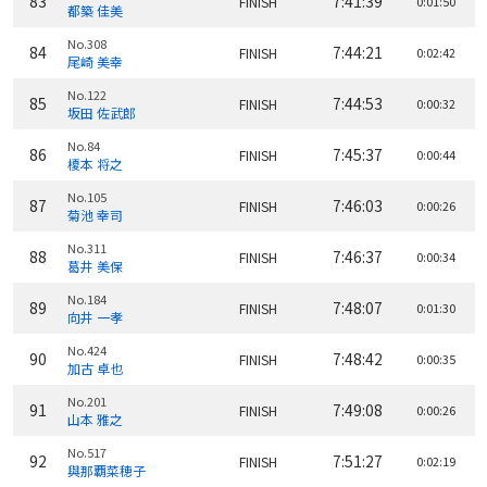
83
7:41:39
FINISH
0:01:50
都築 佳美
No.308
84
7:44:21
FINISH
0:02:42
尾崎 美幸
No.122
85
7:44:53
FINISH
0:00:32
坂田 佐武郎
No.84
86
7:45:37
FINISH
0:00:44
榎本 将之
No.105
87
7:46:03
FINISH
0:00:26
菊池 幸司
No.311
88
7:46:37
FINISH
0:00:34
葛井 美保
No.184
89
7:48:07
FINISH
0:01:30
向井 一孝
No.424
90
7:48:42
FINISH
0:00:35
加古 卓也
No.201
91
7:49:08
FINISH
0:00:26
山本 雅之
No.517
92
7:51:27
FINISH
0:02:19
與那覇菜穂子