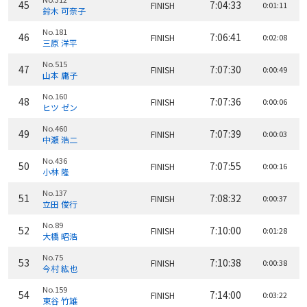
45
7:04:33
FINISH
0:01:11
鈴木 可奈子
No.181
46
7:06:41
FINISH
0:02:08
三原 洋平
No.515
47
7:07:30
FINISH
0:00:49
山本 庸子
No.160
48
7:07:36
FINISH
0:00:06
ヒツ ゼン
No.460
49
7:07:39
FINISH
0:00:03
中瀬 浩二
No.436
50
7:07:55
FINISH
0:00:16
小林 隆
No.137
51
7:08:32
FINISH
0:00:37
立田 俊行
No.89
52
7:10:00
FINISH
0:01:28
大橋 昭浩
No.75
53
7:10:38
FINISH
0:00:38
今村 紘也
No.159
54
7:14:00
FINISH
0:03:22
東谷 竹雄