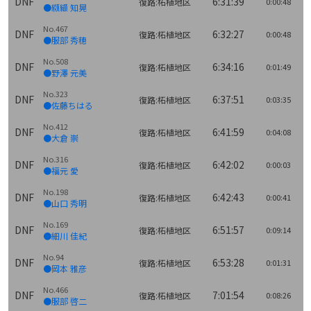
DNF
6:31:39
復路:柘植地区
0:00:48
●纐纈 知晃
No.467
DNF
6:32:27
復路:柘植地区
0:00:48
●服部 秀穂
No.508
DNF
6:34:16
復路:柘植地区
0:01:49
●野澤 元美
No.323
DNF
6:37:51
復路:柘植地区
0:03:35
●佐藤ちはる
No.412
DNF
6:41:59
復路:柘植地区
0:04:08
●大倉 崇
No.316
DNF
6:42:02
復路:柘植地区
0:00:03
●福元 愛
No.198
DNF
6:42:43
復路:柘植地区
0:00:41
●山口 秀明
No.169
DNF
6:51:57
復路:柘植地区
0:09:14
●細川 佳紀
No.94
DNF
6:53:28
復路:柘植地区
0:01:31
●岡本 雅彦
No.466
DNF
7:01:54
復路:柘植地区
0:08:26
●服部 啓二