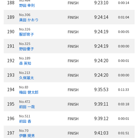
No.464
188
9:23:10
FINISH
0:00:14
野田 幸則
No.306
189
9:24:14
FINISH
0:01:04
奥田 かおり
No.326
190
9:24:19
FINISH
0:00:05
服部育子
No.325
191
9:24:19
FINISH
0:00:00
野田優子
No.189
192
9:24:20
FINISH
0:00:01
森 英知
No.213
193
9:24:20
FINISH
0:00:00
久保雄太
No.83
194
9:35:53
FINISH
0:11:33
梅田 健太郎
No.472
195
9:39:11
FINISH
0:03:18
前田 一哉
No.511
196
9:39:12
FINISH
0:00:01
前田 香
No.70
197
9:41:03
FINISH
0:01:51
伊藤 規男