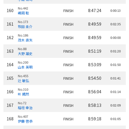
No.442
160
8:47:24
FINISH
0:00:13
嶋岡 聡
No.173
161
8:49:59
FINISH
0:02:35
牧田 圭介
No.186
162
8:49:59
FINISH
0:00:00
茂木 直矢
No.88
163
8:51:19
FINISH
0:01:20
大野 雄史
No.200
164
8:53:09
FINISH
0:01:50
山本 英明
No.455
165
8:54:50
FINISH
0:01:41
辻 敏弘
No.310
166
8:56:04
FINISH
0:01:14
叶 嫣然
No.72
167
8:58:13
FINISH
0:02:09
稲垣 幸治
No.407
168
8:59:18
FINISH
0:01:05
伊藤 啓恭