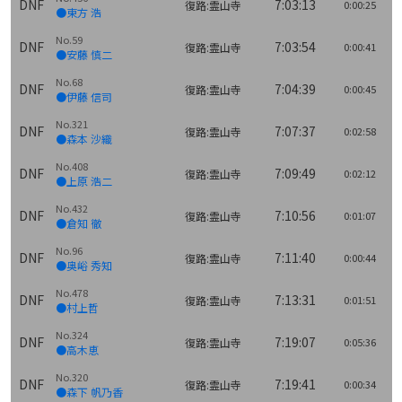
DNF
7:03:13
復路:霊山寺
0:00:25
●東方 浩
No.59
DNF
7:03:54
復路:霊山寺
0:00:41
●安藤 慎二
No.68
DNF
7:04:39
復路:霊山寺
0:00:45
●伊藤 信司
No.321
DNF
7:07:37
復路:霊山寺
0:02:58
●森本 沙織
No.408
DNF
7:09:49
復路:霊山寺
0:02:12
●上原 浩二
No.432
DNF
7:10:56
復路:霊山寺
0:01:07
●倉知 徹
No.96
DNF
7:11:40
復路:霊山寺
0:00:44
●奥峪 秀知
No.478
DNF
7:13:31
復路:霊山寺
0:01:51
●村上哲
No.324
DNF
7:19:07
復路:霊山寺
0:05:36
●高木恵
No.320
DNF
7:19:41
復路:霊山寺
0:00:34
●森下 帆乃香