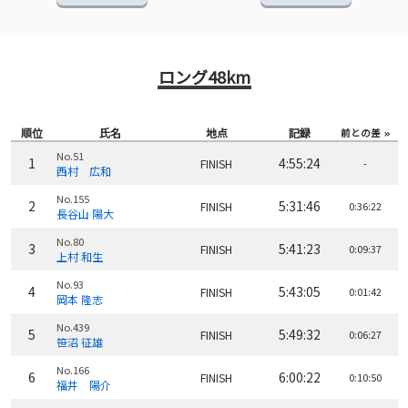
ロング48km
順位
氏名
地点
記録
前との差
No.51
1
4:55:24
FINISH
-
西村 広和
No.155
2
5:31:46
FINISH
0:36:22
長谷山 陽大
No.80
3
5:41:23
FINISH
0:09:37
上村 和生
No.93
4
5:43:05
FINISH
0:01:42
岡本 隆志
No.439
5
5:49:32
FINISH
0:06:27
笹沼 征雄
No.166
6
6:00:22
FINISH
0:10:50
福井 陽介