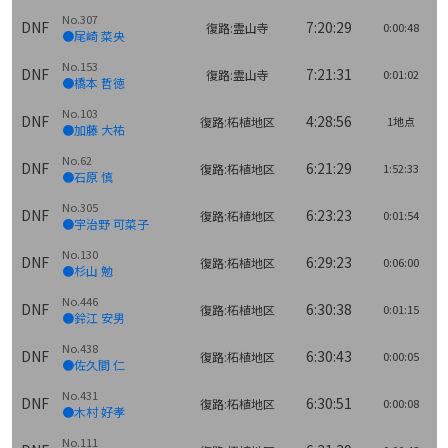
No.307
DNF
7:20:29
復路:霊山寺
0:00:48
●尾崎 菜央
No.153
DNF
7:21:31
復路:霊山寺
0:01:02
●橋本 哲徳
No.103
DNF
4:28:56
復路:柘植地区
1地点
●加藤 大祐
No.62
DNF
6:21:29
復路:柘植地区
1:52:33
●石原 慎
No.305
DNF
6:23:23
復路:柘植地区
0:01:54
●宇治野 可菜子
No.130
DNF
6:29:23
復路:柘植地区
0:06:00
●杉山 勉
No.446
DNF
6:30:38
復路:柘植地区
0:01:15
●鈴江 安男
No.438
DNF
6:30:43
復路:柘植地区
0:00:05
●佐久間 仁
No.431
DNF
6:30:51
復路:柘植地区
0:00:08
●木村 好孝
No.111