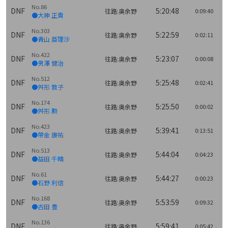
No.86
DNF
5:20:48
往路:奥余野
0:09:40
●大神 正貴
No.303
DNF
5:22:59
往路:奥余野
0:02:11
●青山 亜理沙
No.422
DNF
5:23:07
往路:奥余野
0:00:08
●男澤 健治
No.512
DNF
5:25:48
往路:奥余野
0:02:41
●舛形 敦子
No.174
DNF
5:25:50
往路:奥余野
0:00:02
●舛形 勲
No.423
DNF
5:39:41
往路:奥余野
0:13:51
●帶金 康祐
No.513
DNF
5:44:04
往路:奥余野
0:04:23
●益田 千晴
No.61
DNF
5:44:27
往路:奥余野
0:00:23
●石野 利信
No.168
DNF
5:53:59
往路:奥余野
0:09:32
●古田 豊
No.136
DNF
5:59:41
往路:奥余野
0:05:42