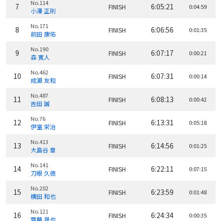
No.114
7
6:05:21
FINISH
0:04:59
小澤 正則
No.171
8
6:06:56
FINISH
0:01:35
前田 康佑
No.190
9
6:07:17
FINISH
0:00:21
森 寛人
No.462
10
6:07:31
FINISH
0:00:14
成瀬 友和
No.487
11
6:08:13
FINISH
0:00:42
吉田 誠
No.76
12
6:13:31
FINISH
0:05:18
伊室 栄治
No.413
13
6:14:56
FINISH
0:01:25
大島谷 章
No.141
14
6:22:11
FINISH
0:07:15
刀根 久徳
No.202
15
6:23:59
FINISH
0:01:48
横田 和也
No.121
16
6:24:34
FINISH
0:00:35
齋藤 晟也