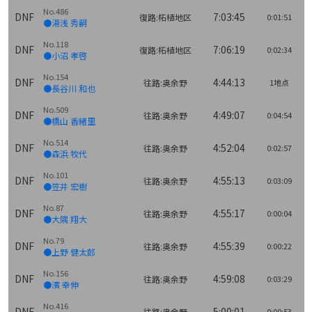
No.486
DNF
7:03:45
復路:柘植地区
0:01:51
●湯浅 秀嗣
No.118
DNF
7:06:19
復路:柘植地区
0:02:34
●小沼 孝啓
No.154
DNF
4:44:13
往路:奥余野
1地点
●長谷川 和也
No.509
DNF
4:49:07
往路:奥余野
0:04:54
●橋山 香緒里
No.514
DNF
4:52:04
往路:奥余野
0:02:57
●森浜 牧代
No.101
DNF
4:55:13
往路:奥余野
0:03:09
●笠井 宏樹
No.87
DNF
4:55:17
往路:奥余野
0:00:04
●大隅 翔大
No.79
DNF
4:55:39
往路:奥余野
0:00:22
●上野 健太郎
No.156
DNF
4:59:08
往路:奥余野
0:03:29
●濱 幸伸
No.416
DNF
5:00:01
往路:奥余野
0:00:53