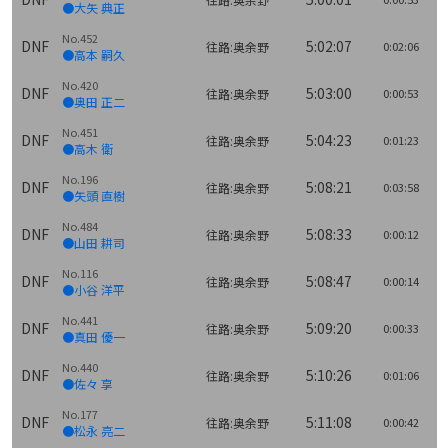
●大矢 典正
No.452
DNF
5:02:07
往路:奥余野
0:02:06
●高本 嗣久
No.420
DNF
5:03:00
往路:奥余野
0:00:53
●奥田 正二
No.451
DNF
5:04:23
往路:奥余野
0:01:23
●高木 衛
No.196
DNF
5:08:21
往路:奥余野
0:03:58
●矢頭 直樹
No.484
DNF
5:08:33
往路:奥余野
0:00:12
●山田 耕司
No.116
DNF
5:08:47
往路:奥余野
0:00:14
●小谷 洋平
No.441
DNF
5:09:20
往路:奥余野
0:00:33
●真田 優一
No.440
DNF
5:10:26
往路:奥余野
0:01:06
●佐々 享
No.177
DNF
5:11:08
往路:奥余野
0:00:42
●松永 亮二