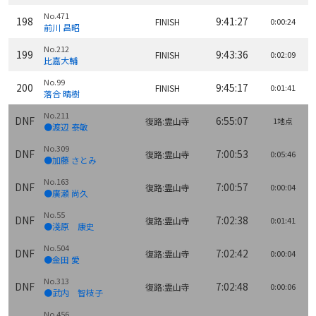
No.471
198
9:41:27
FINISH
0:00:24
前川 昌昭
No.212
199
9:43:36
FINISH
0:02:09
比嘉大輔
No.99
200
9:45:17
FINISH
0:01:41
落合 晴樹
No.211
DNF
6:55:07
復路:霊山寺
1地点
●渡辺 泰敏
No.309
DNF
7:00:53
復路:霊山寺
0:05:46
●加藤 さとみ
No.163
DNF
7:00:57
復路:霊山寺
0:00:04
●廣瀬 尚久
No.55
DNF
7:02:38
復路:霊山寺
0:01:41
●淺原 康史
No.504
DNF
7:02:42
復路:霊山寺
0:00:04
●金田 愛
No.313
DNF
7:02:48
復路:霊山寺
0:00:06
●武内 智枝子
No.456