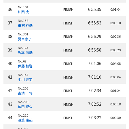
No.104
36
6:55:35
FINISH
0:01:04
川西 央
No.138
37
6:55:53
FINISH
0:00:18
田村 純基
No.301
38
6:56:29
FINISH
0:00:36
夏目泰子
No.123
39
6:56:58
FINISH
0:00:29
坂本 浩基
No.67
40
7:01:06
FINISH
0:04:08
伊藤 和啓
No.144
41
7:01:10
FINISH
0:00:04
中川 達司
No.205
42
7:02:34
FINISH
0:01:24
吉清 一博
No.208
43
7:02:52
FINISH
0:00:18
依田 紀久
No.210
44
7:03:22
FINISH
0:00:30
渡邉 康起
No.312