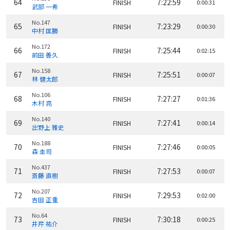
64
7:22:59
FINISH
0:00:31
武部 一希
No.147
65
7:23:29
FINISH
0:00:30
中村 匡勝
No.172
66
7:25:44
FINISH
0:02:15
前田 善久
No.158
67
7:25:51
FINISH
0:00:07
林 健太郎
No.106
68
7:27:27
FINISH
0:01:36
木村 亮
No.140
69
7:27:41
FINISH
0:00:14
出野上 雅史
No.188
70
7:27:46
FINISH
0:00:05
森 圭司
No.437
71
7:27:53
FINISH
0:00:07
斎藤 直樹
No.207
72
7:29:53
FINISH
0:02:00
吉田 正重
No.64
73
7:30:18
FINISH
0:00:25
井芹 祐介