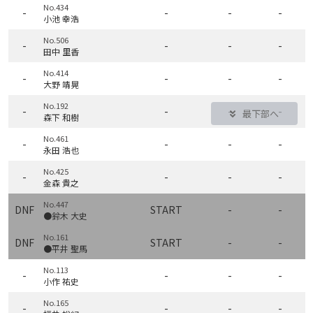
No.434
-
-
-
-
小池 幸浩
No.506
-
-
-
-
田中 里香
No.414
-
-
-
-
大野 靖晃
No.192
-
-
-
-
最下部へ
森下 和樹
No.461
-
-
-
-
永田 浩也
No.425
-
-
-
-
金森 貴之
No.447
DNF
START
-
-
●鈴木 大史
No.161
DNF
START
-
-
●平井 聖馬
No.113
-
-
-
-
小作 祐史
No.165
-
-
-
-