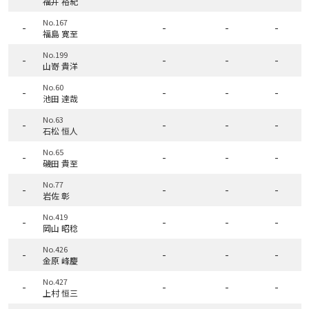
福井 裕紀
No.167
-
-
-
-
福島 寛至
No.199
-
-
-
-
山嵜 貴洋
No.60
-
-
-
-
池田 達哉
No.63
-
-
-
-
石松 恒人
No.65
-
-
-
-
磯田 貴至
No.77
-
-
-
-
岩佐 彰
No.419
-
-
-
-
岡山 昭稔
No.426
-
-
-
-
金原 峰慶
No.427
-
-
-
-
上村 恒三