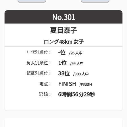
No.301
夏目泰子
ロング48km 女子
-位
年代別順位：
/26 人中
1位
男女別順位：
/44 人中
38位
距離別順位：
/300 人中
FINISH
地点：
/FINISH
6時間56分29秒
記 録：