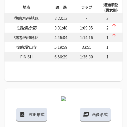
通過順位
地点
通 過
ラップ
(男女別)
往路:柘植地区
2:22:13
-
3
往路:奥余野
3:31:48
1:09:35
2
復路:柘植地区
4:46:04
1:14:16
1
復路:霊山寺
5:19:59
33:55
1
FINISH
6:56:29
1:36:30
1
PDF形式
画像形式