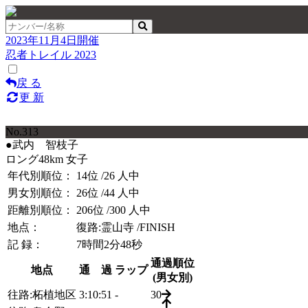
2023年11月4日開催
忍者トレイル 2023
戻 る
更 新
No.313
●武内 智枝子
ロング48km 女子
年代別順位：
14位
/26 人中
男女別順位：
26位
/44 人中
距離別順位：
206位
/300 人中
地点：
復路:霊山寺
/FINISH
記 録：
7時間2分48秒
通過順位
地点
通 過
ラップ
(男女別)
往路:柘植地区
3:10:51
-
30