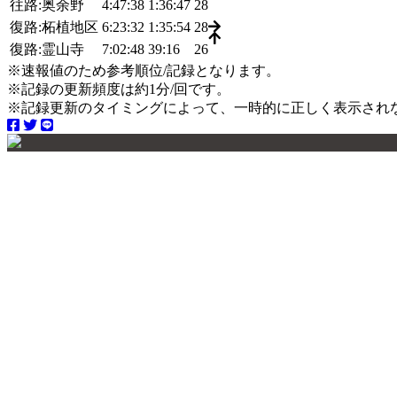
往路:奥余野
4:47:38
1:36:47
28
復路:柘植地区
6:23:32
1:35:54
28
復路:霊山寺
7:02:48
39:16
26
※速報値のため参考順位/記録となります。
※記録の更新頻度は約1分/回です。
※記録更新のタイミングによって、一時的に正しく表示され