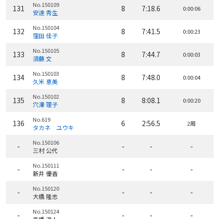
No.150109
131
8
7:18.6
0:00:06
安達 秀生
No.150104
132
8
7:41.5
0:00:23
窪田 佳子
No.150105
133
8
7:44.7
0:00:03
須藤 文
No.150103
134
8
7:48.0
0:00:04
久米 恵美
No.150102
135
8
8:08.1
0:00:20
穴澤 理子
No.619
136
6
2:56.5
2周
タカネ ユウキ
No.150106
-
-
-
-
三村 公代
No.150111
-
-
-
-
新井 優香
No.150120
-
-
-
-
大橋 隆志
No.150124
-
-
-
-