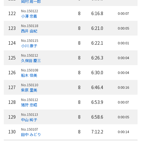
岡村 周一郎
No.150122
122
8
6:16.8
0:00:07
小澤 忠義
No.150118
123
8
6:21.0
0:00:05
西井 由紀
No.150115
124
8
6:22.1
0:00:01
小川 康子
No.150212
125
8
6:26.3
0:00:04
久保田 慶三
No.150108
126
8
6:30.0
0:00:04
船木 倍美
No.150110
127
8
6:46.4
0:00:16
柴原 里美
No.150112
128
8
6:53.9
0:00:07
猪狩 忠昭
No.150113
129
8
6:58.6
0:00:05
中山 純子
No.150107
130
8
7:12.2
0:00:14
田中 みどり