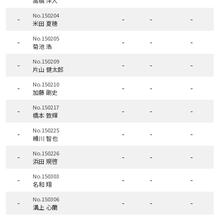
高橋 洋人
No.150204
-
-
-
-
米田 夏穂
No.150205
-
-
-
-
菊池 浩
No.150209
-
-
-
-
片山 健太郎
No.150210
-
-
-
-
加藤 剛史
No.150217
-
-
-
-
橋本 敦輝
No.150225
-
-
-
-
樽川 智也
No.150226
-
-
-
-
浜田 規啓
No.150303
-
-
-
-
名和 翔
No.150306
-
-
-
-
溝上 心蘭