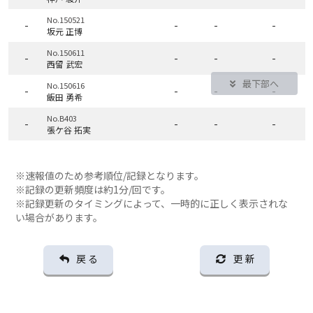
No.150521
-
-
-
-
坂元 正博
No.150611
-
-
-
-
西留 武宏
最下部へ
No.150616
-
-
-
-
飯田 勇希
No.B403
-
-
-
-
張ケ谷 拓実
※速報値のため参考順位/記録となります。
※記録の更新頻度は約1分/回です。
※記録更新のタイミングによって、一時的に正しく表示されな
い場合があります。
戻 る
更 新