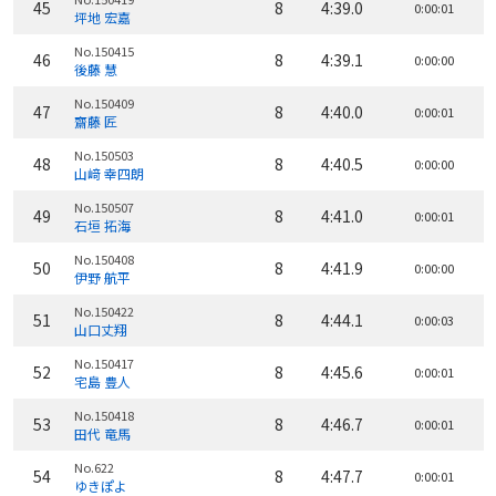
45
8
4:39.0
0:00:01
坪地 宏嘉
No.150415
46
8
4:39.1
0:00:00
後藤 慧
No.150409
47
8
4:40.0
0:00:01
齋藤 匠
No.150503
48
8
4:40.5
0:00:00
山﨑 幸四朗
No.150507
49
8
4:41.0
0:00:01
石垣 拓海
No.150408
50
8
4:41.9
0:00:00
伊野 航平
No.150422
51
8
4:44.1
0:00:03
山口丈翔
No.150417
52
8
4:45.6
0:00:01
宅島 豊人
No.150418
53
8
4:46.7
0:00:01
田代 竜馬
No.622
54
8
4:47.7
0:00:01
ゆきぽよ