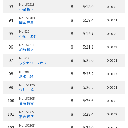
No.150213
93
8
5:18.9
0:00:00
小室 裕司
No.150208
94
8
5:19.4
0:00:01
岡本 元樹
No.623
95
8
5:19.7
0:00:00
杉原 理永
No.150211
96
8
5:21.1
0:00:02
加納 裕太
No.628
97
8
5:22.0
0:00:01
ワタナベ シオリ
No.606
98
8
5:25.2
0:00:03
清水 碧
No.150126
99
8
5:26.2
0:00:01
伏井 一雄
No.150305
100
8
5:26.6
0:00:00
若海 博樹
No.150222
101
8
5:28.4
0:00:02
落合 俊博
No.150207
102
8
5:29.0
0:00:01