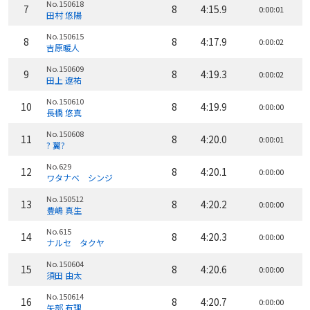
No.150618
7
8
4:15.9
0:00:01
田村 悠陽
No.150615
8
8
4:17.9
0:00:02
吉原暖人
No.150609
9
8
4:19.3
0:00:02
田上 遼祐
No.150610
10
8
4:19.9
0:00:00
長橋 悠真
No.150608
11
8
4:20.0
0:00:01
? 翼?
No.629
12
8
4:20.1
0:00:00
ワタナベ シンジ
No.150512
13
8
4:20.2
0:00:00
豊嶋 真生
No.615
14
8
4:20.3
0:00:00
ナルセ タクヤ
No.150604
15
8
4:20.6
0:00:00
須田 由太
No.150614
16
8
4:20.7
0:00:00
矢部 有理