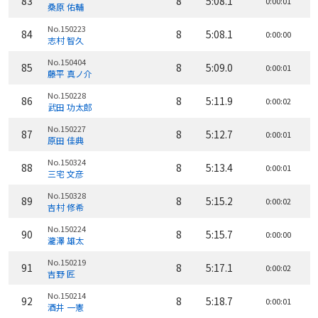
83
8
5:08.1
0:00:01
桑原 佑輔
No.150223
84
8
5:08.1
0:00:00
志村 智久
No.150404
85
8
5:09.0
0:00:01
藤平 真ノ介
No.150228
86
8
5:11.9
0:00:02
武田 功太郎
No.150227
87
8
5:12.7
0:00:01
原田 佳典
No.150324
88
8
5:13.4
0:00:01
三宅 文彦
No.150328
89
8
5:15.2
0:00:02
吉村 修希
No.150224
90
8
5:15.7
0:00:00
瀧澤 雄太
No.150219
91
8
5:17.1
0:00:02
吉野 匠
No.150214
92
8
5:18.7
0:00:01
酒井 一憲