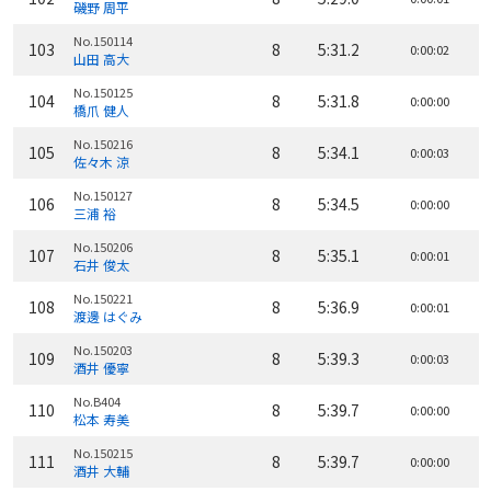
磯野 周平
No.150114
103
8
5:31.2
0:00:02
山田 高大
No.150125
104
8
5:31.8
0:00:00
橋爪 健人
No.150216
105
8
5:34.1
0:00:03
佐々木 涼
No.150127
106
8
5:34.5
0:00:00
三浦 裕
No.150206
107
8
5:35.1
0:00:01
石井 俊太
No.150221
108
8
5:36.9
0:00:01
渡邊 はぐみ
No.150203
109
8
5:39.3
0:00:03
酒井 優寧
No.B404
110
8
5:39.7
0:00:00
松本 寿美
No.150215
111
8
5:39.7
0:00:00
酒井 大輔