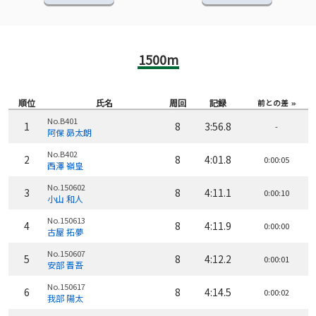
1500m
順位
氏名
周回
記録
前との差
No.B401
1
8
3:56.8
-
阿保 昴太朗
No.B402
2
8
4:01.8
0:00:05
西澤 嶺皇
No.150602
3
8
4:11.1
0:00:10
小山 和人
No.150613
4
8
4:11.9
0:00:00
古屋 拓夢
No.150607
5
8
4:12.2
0:00:01
安部 晋吾
No.150617
6
8
4:14.5
0:00:02
我部 陽太