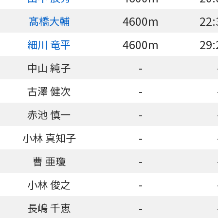
4600m
22:
髙橋大輔
4600m
29:
細川 竜平
-
中山 純子
-
古澤 健次
-
赤池 慎一
-
小林 真知子
-
曹 亜瓊
-
小林 俊之
-
長嶋 千恵