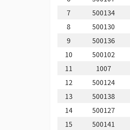
7
500134
8
500130
9
500136
10
500102
11
1007
12
500124
13
500138
14
500127
15
500141