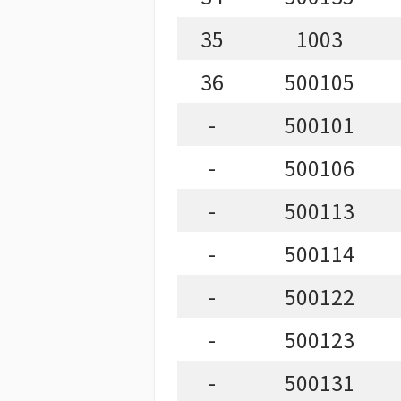
35
1003
36
500105
-
500101
-
500106
-
500113
-
500114
-
500122
-
500123
-
500131