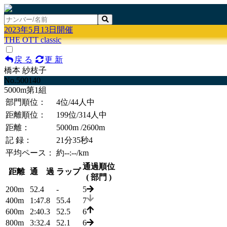
2023年5月13日開催
THE OTT classic
戻 る
更 新
橋本 紗枝子
No.500140
5000m第1組
部門順位：
4位
/44人中
距離順位：
199位
/314人中
距離：
5000m
/2600m
記 録：
21分35秒4
平均ペース：
約--:--/km
通過順位
距離
通 過
ラップ
( 部門 )
200m
52.4
-
5
400m
1:47.8
55.4
7
600m
2:40.3
52.5
6
800m
3:32.4
52.1
6