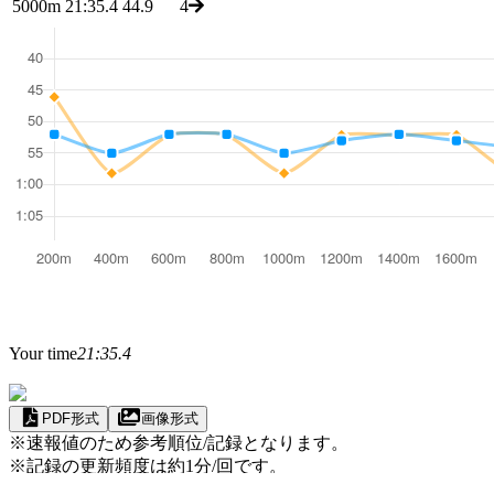
5000m
21:35.4
44.9
4
Your time
21:35.4
PDF形式
画像形式
※速報値のため参考順位/記録となります。
※記録の更新頻度は約1分/回です。
※記録更新のタイミングによって、一時的に正しく表示され