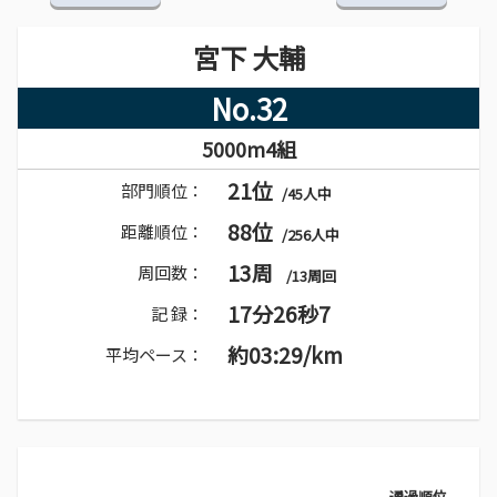
宮下 大輔
No.32
5000m4組
21位
部門順位：
/45人中
88位
距離順位：
/256人中
13周
周回数：
/13周回
17分26秒7
記 録：
約03:29/km
平均ペース：
通過順位