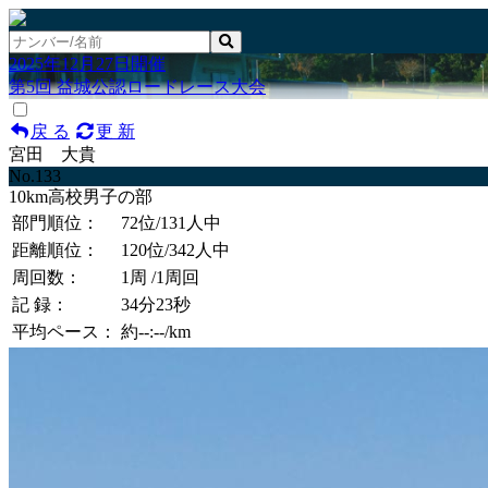
2025年12月27日開催
第5回 益城公認ロードレース大会
戻 る
更 新
宮田 大貴
No.133
10km高校男子の部
部門順位：
72位
/131人中
距離順位：
120位
/342人中
周回数：
1周
/1周回
記 録：
34分23秒
平均ペース：
約--:--/km