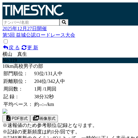
2025年12月27日開催
第5回 益城公認ロードレース大会
戻 る
更 新
横山 真生
No.119
10km高校男子の部
部門順位：
93位
/131人中
距離順位：
204位
/342人中
周回数：
1周
/1周回
記 録：
38分32秒
平均ペース：
約--:--/km
PDF形式
画像形式
※速報値のため参考順位/記録となります。
※記録の更新頻度は約1分/回です。