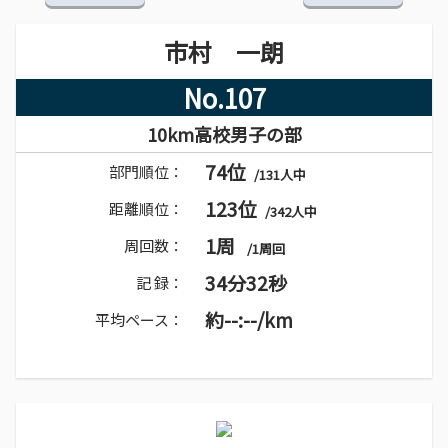
市村 一朗
No.107
10km高校男子の部
74位
部門順位：
/131人中
123位
距離順位：
/342人中
1周
周回数：
/1周回
34分32秒
記 録：
約--:--/km
平均ペース：