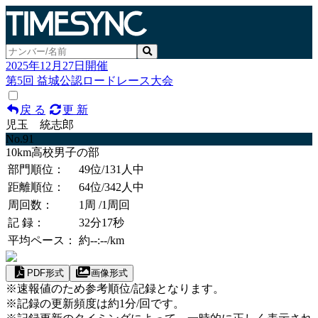
2025年12月27日開催
第5回 益城公認ロードレース大会
戻 る
更 新
児玉 統志郎
No.91
10km高校男子の部
部門順位：
49位
/131人中
距離順位：
64位
/342人中
周回数：
1周
/1周回
記 録：
32分17秒
平均ペース：
約--:--/km
PDF形式
画像形式
※速報値のため参考順位/記録となります。
※記録の更新頻度は約1分/回です。