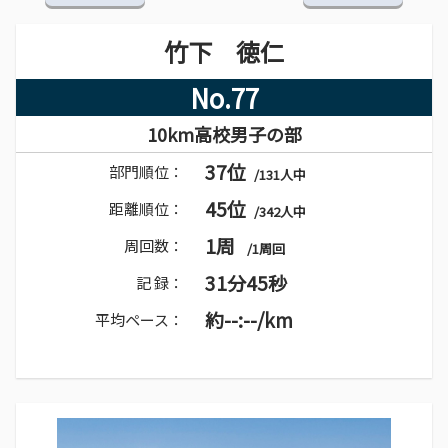
竹下 徳仁
No.77
10km高校男子の部
37位
部門順位：
/131人中
45位
距離順位：
/342人中
1周
周回数：
/1周回
31分45秒
記 録：
約--:--/km
平均ペース：