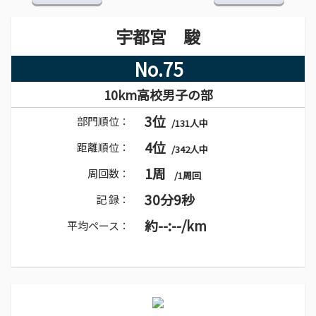
宇都宮 駿
No.75
10km高校男子の部
3位
部門順位：
/131人中
4位
距離順位：
/342人中
1周
周回数：
/1周回
30分9秒
記 録：
約--:--/km
平均ペース：