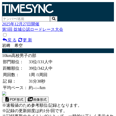
2025年12月27日開催
第5回 益城公認ロードレース大会
戻 る
更 新
岩﨑 希空
No.61
10km高校男子の部
部門順位：
33位
/131人中
距離順位：
39位
/342人中
周回数：
1周
/1周回
記 録：
31分38秒
平均ペース：
約--:--/km
PDF形式
画像形式
※速報値のため参考順位/記録となります。
※記録の更新頻度は約1分/回です。