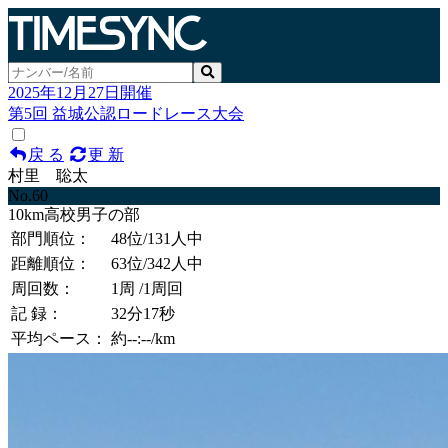
2025年12月27日開催
第5回 益城公認ロードレース大会
戻 る
更 新
村里 聡太
No.60
10km高校男子の部
部門順位：
48位
/131人中
距離順位：
63位
/342人中
周回数：
1周
/1周回
記 録：
32分17秒
平均ペース：
約--:--/km