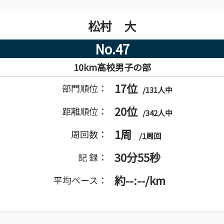
松村 大
No.47
10km高校男子の部
17位
部門順位：
/131人中
20位
距離順位：
/342人中
1周
周回数：
/1周回
30分55秒
記 録：
約--:--/km
平均ペース：