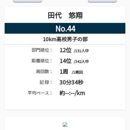
田代 悠翔
No.44
10km高校男子の部
12位
部門順位：
/131人中
14位
距離順位：
/342人中
1周
周回数：
/1周回
30分34秒
記 録：
約--:--/km
平均ペース：