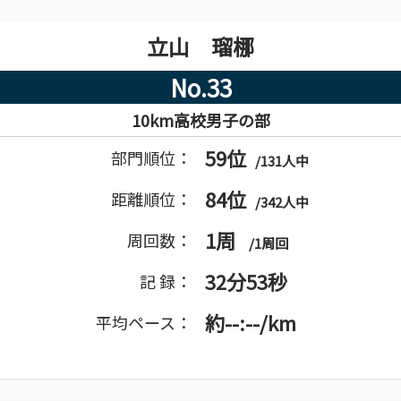
立山 瑠梛
No.33
10km高校男子の部
59位
部門順位：
/131人中
84位
距離順位：
/342人中
1周
周回数：
/1周回
32分53秒
記 録：
約--:--/km
平均ペース：