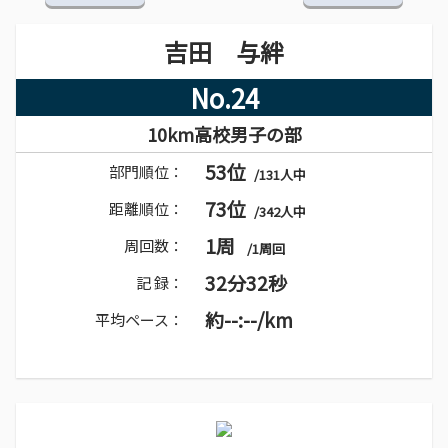
吉田 与絆
No.24
10km高校男子の部
53位
部門順位：
/131人中
73位
距離順位：
/342人中
1周
周回数：
/1周回
32分32秒
記 録：
約--:--/km
平均ペース：