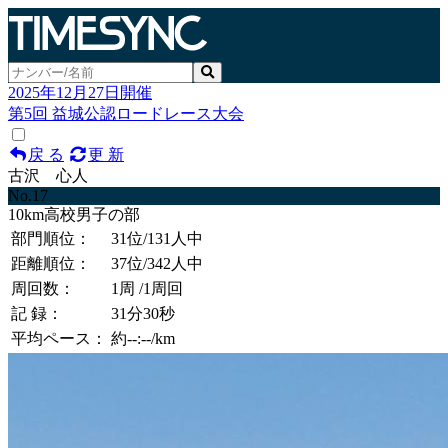
2025年12月27日開催
第5回 益城公認ロードレース大会
戻 る
更 新
古沢 心人
No.17
10km高校男子の部
部門順位：
31位
/131人中
距離順位：
37位
/342人中
周回数：
1周
/1周回
記 録：
31分30秒
平均ペース：
約--:--/km