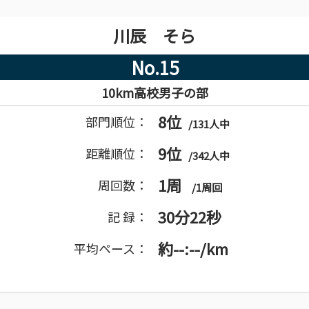
川辰 そら
No.15
10km高校男子の部
8位
部門順位：
/131人中
9位
距離順位：
/342人中
1周
周回数：
/1周回
30分22秒
記 録：
約--:--/km
平均ペース：