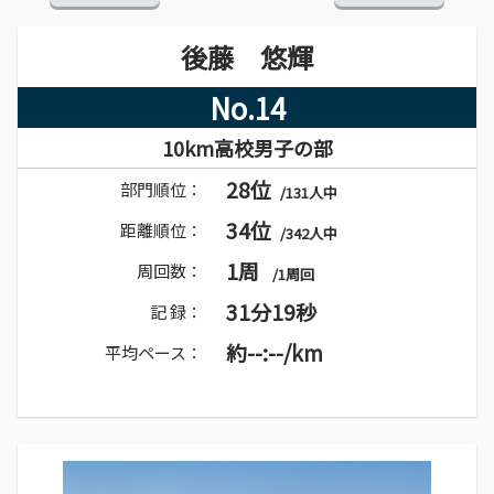
後藤 悠輝
No.14
10km高校男子の部
28位
部門順位：
/131人中
34位
距離順位：
/342人中
1周
周回数：
/1周回
31分19秒
記 録：
約--:--/km
平均ペース：