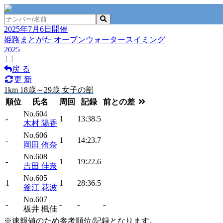
2025年7月6日開催
姫路まとがた オープンウォータースイミング
2025
戻 る
更 新
1km 18歳～29歳 女子の部
順位
氏名
周回
記録
前との差
No.604
-
1
13:38.5
木村 陽香
No.606
-
1
14:23.7
岡田 侑奈
No.608
-
1
19:22.6
吉田 佳奈
No.605
1
1
28:36.5
釜江 花波
No.607
-
-
-
-
板井 楓佳
※速報値のため参考順位/記録となります。