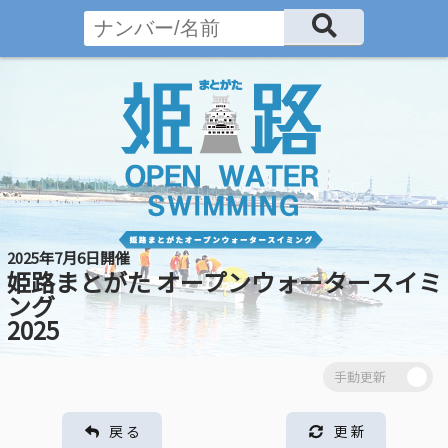
2025年7月6日開催
姫路まとがた オープンウォータースイミ
ング
2025
戻 る
更 新