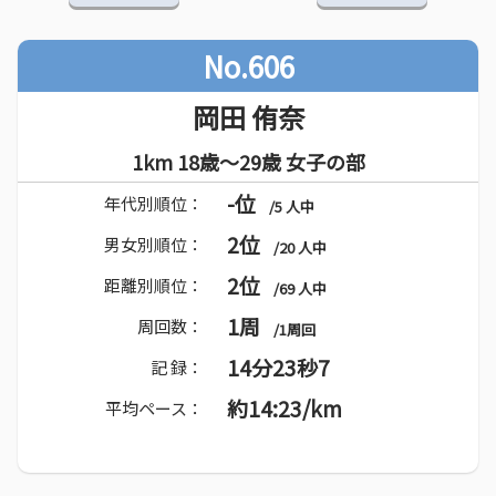
No.606
岡田 侑奈
1km 18歳～29歳 女子の部
-位
年代別順位：
/5 人中
2位
男女別順位：
/20 人中
2位
距離別順位：
/69 人中
1周
周回数：
/1周回
14分23秒7
記 録：
約14:23/km
平均ペース：