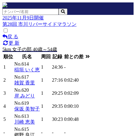
2025年11月9日開催
第28回 市川リバーサイドマラソン
戻 る
更 新
5km 女子の部 40歳～54歳
順位
氏名
周回
記録
前との差
No.614
1
1
24:36
-
稲垣 いく恵
No.617
2
1
27:16
0:02:40
雑賀 香里
No.620
3
1
29:25
0:02:09
岸 みどり
No.619
4
1
29:35
0:00:10
保坂 美智子
No.613
5
1
30:23
0:00:48
川崎 恵美
No.615
-
-
-
-
郷野 良江