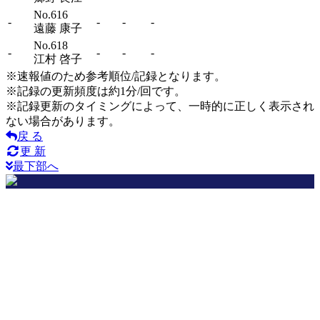
No.616
-
-
-
-
遠藤 康子
No.618
-
-
-
-
江村 啓子
※速報値のため参考順位/記録となります。
※記録の更新頻度は約1分/回です。
※記録更新のタイミングによって、一時的に正しく表示され
ない場合があります。
戻 る
更 新
最下部へ