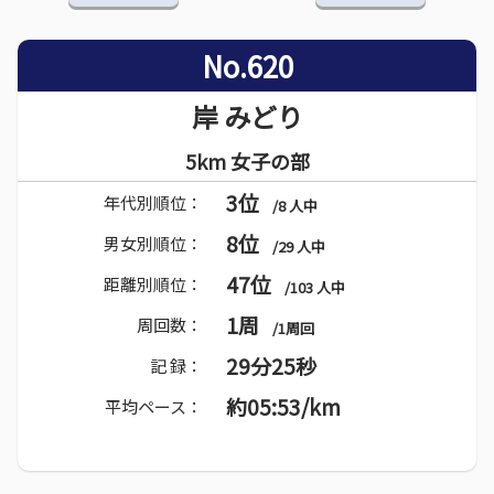
No.620
岸 みどり
5km 女子の部
3位
年代別順位：
/8 人中
8位
男女別順位：
/29 人中
47位
距離別順位：
/103 人中
1周
周回数：
/1周回
29分25秒
記 録：
約05:53/km
平均ペース：