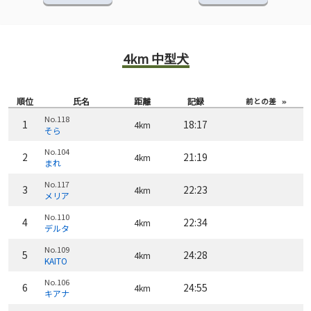
4km 中型犬
順位
氏名
距離
記録
前との差
No.118
1
18:17
4km
そら
No.104
2
21:19
4km
まれ
No.117
3
22:23
4km
メリア
No.110
4
22:34
4km
デルタ
No.109
5
24:28
4km
KAITO
No.106
6
24:55
4km
キアナ