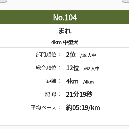
No.104
まれ
4km 中型犬
2位
部門順位：
/18 人中
12位
総合順位：
/62 人中
4km
距離：
/4km
21分19秒
記 録：
約05:19/km
平均ペース：