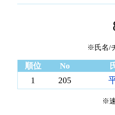
※氏名
順位
No
1
205
※