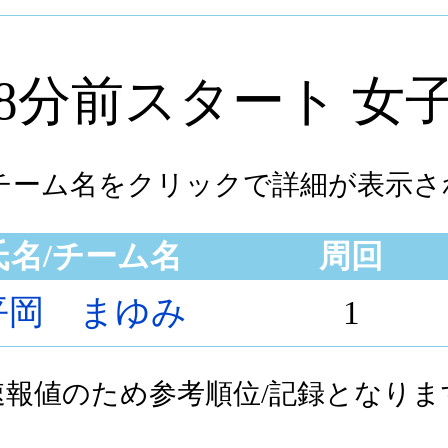
8分前スタート 女
/チーム名をクリックで詳細が表示さ
氏名/チーム名
周回
平岡 まゆみ
1
速報値のため参考順位/記録となりま