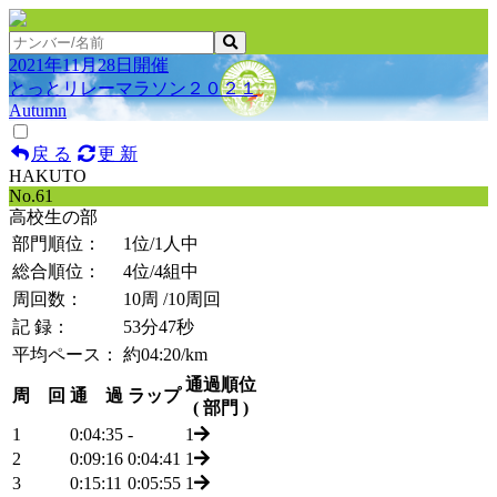
2021年11月28日開催
とっとリレーマラソン２０２１
Autumn
戻 る
更 新
HAKUTO
No.61
高校生の部
部門順位：
1位
/1人中
総合順位：
4位
/4組中
周回数：
10周
/10周回
記 録：
53分47秒
平均ペース：
約04:20/km
通過順位
周 回
通 過
ラップ
( 部門 )
1
0:04:35
-
1
2
0:09:16
0:04:41
1
3
0:15:11
0:05:55
1