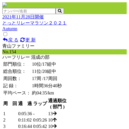
2021年11月28日開催
とっとリレーマラソン２０２１
Autumn
戻 る
更 新
青山ファミリー
No.154
ハーフリレー 混成の部
部門順位：
10位
/17組中
総合順位：
11位
/20組中
周回数：
17周
/17周回
記 録：
1時間36分40秒
平均ペース：
約04:35/km
通過順位
周 回
通 過
ラップ
( 部門 )
1
0:05:36
-
13
2
0:11:02
0:05:26
10
3
0:16:44
0:05:42
10