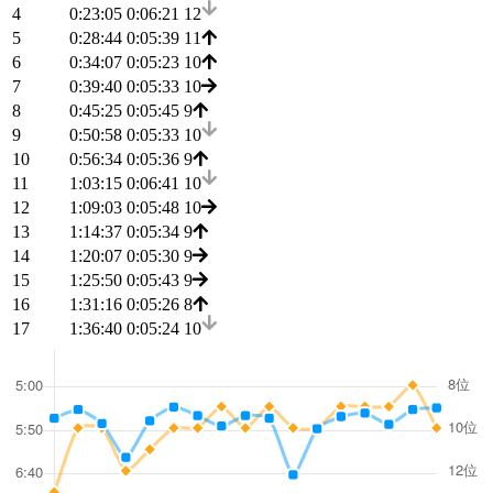
4
0:23:05
0:06:21
12
5
0:28:44
0:05:39
11
6
0:34:07
0:05:23
10
7
0:39:40
0:05:33
10
8
0:45:25
0:05:45
9
9
0:50:58
0:05:33
10
10
0:56:34
0:05:36
9
11
1:03:15
0:06:41
10
12
1:09:03
0:05:48
10
13
1:14:37
0:05:34
9
14
1:20:07
0:05:30
9
15
1:25:50
0:05:43
9
16
1:31:16
0:05:26
8
17
1:36:40
0:05:24
10