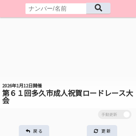
2026年1月12日開催
第６１回多久市成人祝賀ロードレース大
会
戻 る
更 新