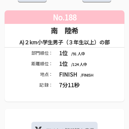
No.188
南 陸希
A)２km小学生男子（３年生以上）の部
1位
部門順位：
/91 人中
1位
距離順位：
/124 人中
FINISH
地点：
/FINISH
7分11秒
記 録：