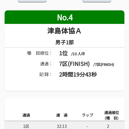
No.4
津島体協Ａ
男子1部
1位
種 目順位：
/10 人中
7区(FINISH)
通過：
/7区(FINISH)
2時間19分43秒
記 録：
通過順位
通過
通 過
ラップ
(種 目)
1区
32:13
-
2