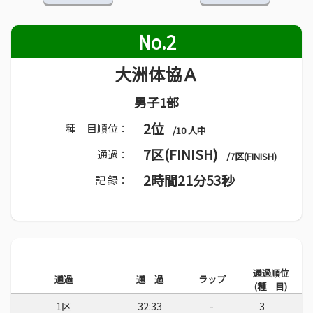
No.2
大洲体協Ａ
男子1部
2位
種 目順位：
/10 人中
7区(FINISH)
通過：
/7区(FINISH)
2時間21分53秒
記 録：
通過順位
通過
通 過
ラップ
(種 目)
1区
32:33
-
3