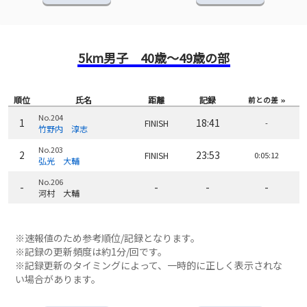
5km男子 40歳～49歳の部
順位
氏名
距離
記録
前との差
No.204
1
18:41
FINISH
-
竹野内 淳志
No.203
2
23:53
FINISH
0:05:12
弘光 大輔
No.206
-
-
-
-
河村 大輔
※速報値のため参考順位/記録となります。
※記録の更新頻度は約1分/回です。
※記録更新のタイミングによって、一時的に正しく表示されな
い場合があります。