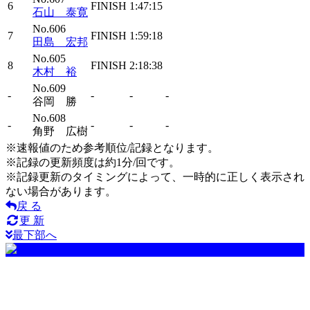
6
FINISH
1:47:15
石山 泰寛
No.606
7
FINISH
1:59:18
田島 宏邦
No.605
8
FINISH
2:18:38
木村 裕
No.609
-
-
-
-
谷岡 勝
No.608
-
-
-
-
角野 広樹
※速報値のため参考順位/記録となります。
※記録の更新頻度は約1分/回です。
※記録更新のタイミングによって、一時的に正しく表示され
ない場合があります。
戻 る
更 新
最下部へ