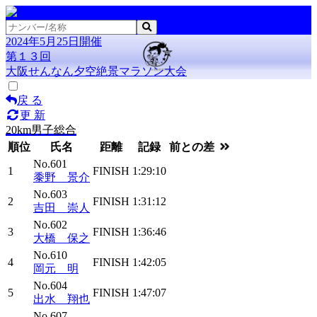
2024年5月25日開催
第１３回
大阪せんなん夕空絶景マラソン大会
戻 る
更 新
20km男子総合
順位
氏名
距離
記録
前との差
No.601
1
FINISH
1:29:10
黍野 景介
No.603
2
FINISH
1:31:12
吉田 崇人
No.602
3
FINISH
1:36:46
大橋 保之
No.610
4
FINISH
1:42:05
岡元 明
No.604
5
FINISH
1:47:07
出水 翔也
No.607