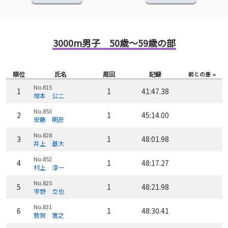
3000m男子 50歳～59歳の部
順位
氏名
周回
記録
前との差
No.815
1
1
41:47.38
塚本 公二
No.853
2
1
45:14.00
安藤 明彦
No.828
3
1
48:01.98
井上 基大
No.852
4
1
48:17.27
村上 淳一
No.825
5
1
48:21.98
宇野 立也
No.831
6
1
48:30.41
敦賀 寛之