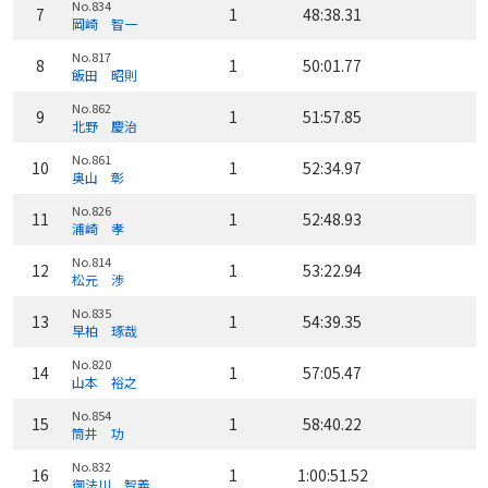
No.834
7
1
48:38.31
岡崎 智一
No.817
8
1
50:01.77
飯田 昭則
No.862
9
1
51:57.85
北野 慶治
No.861
10
1
52:34.97
奥山 彰
No.826
11
1
52:48.93
浦崎 孝
No.814
12
1
53:22.94
松元 渉
No.835
13
1
54:39.35
早柏 琢哉
No.820
14
1
57:05.47
山本 裕之
No.854
15
1
58:40.22
筒井 功
No.832
16
1
1:00:51.52
御法川 智義