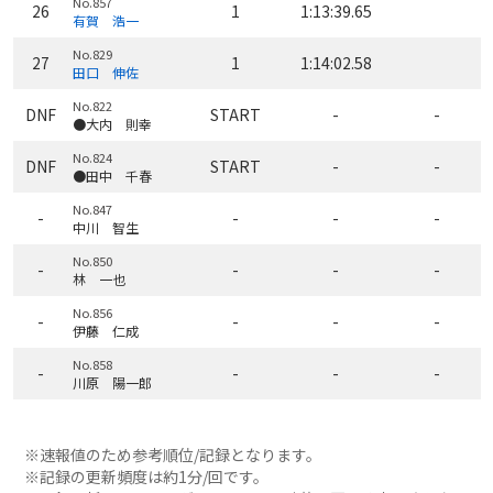
No.857
26
1
1:13:39.65
有賀 浩一
No.829
27
1
1:14:02.58
田口 伸佐
No.822
DNF
START
-
-
●大内 則幸
No.824
DNF
START
-
-
●田中 千春
No.847
-
-
-
-
中川 智生
No.850
-
-
-
-
林 一也
No.856
-
-
-
-
伊藤 仁成
No.858
-
-
-
-
川原 陽一郎
※速報値のため参考順位/記録となります。
※記録の更新頻度は約1分/回です。