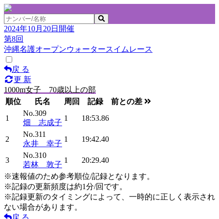
2024年10月20日開催
第8回
沖縄名護オープンウォータースイムレース
戻 る
更 新
1000m女子 70歳以上の部
順位
氏名
周回
記録
前との差
No.309
1
1
18:53.86
畑 志成子
No.311
2
1
19:42.40
永井 幸子
No.310
3
1
20:29.40
若林 敦子
※速報値のため参考順位/記録となります。
※記録の更新頻度は約1分/回です。
※記録更新のタイミングによって、一時的に正しく表示され
ない場合があります。
戻 る