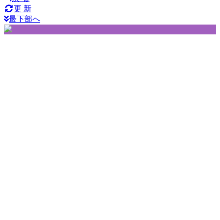
更 新
最下部へ