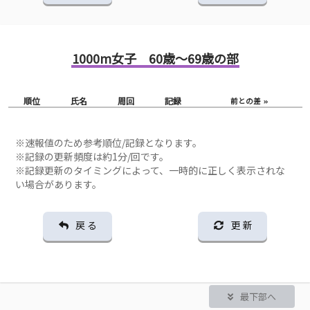
1000m女子 60歳～69歳の部
順位
氏名
周回
記録
前との差
※速報値のため参考順位/記録となります。
※記録の更新頻度は約1分/回です。
※記録更新のタイミングによって、一時的に正しく表示されな
い場合があります。
戻 る
更 新
最下部へ