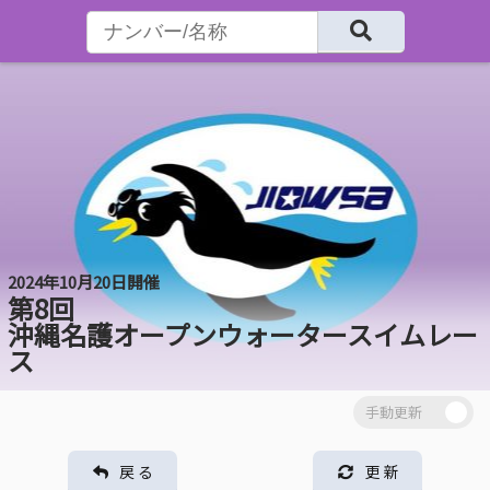
2024年10月20日開催
第8回
沖縄名護オープンウォータースイムレー
ス
戻 る
更 新