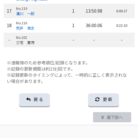
No.219
17
1
13:50.98
0:00:17
溝川 一郎
No.216
18
1
36:00.06
0:22:10
荒井 浩文
No.202
-
-
-
-
三宅 寛市
※速報値のため参考順位/記録となります。
※記録の更新頻度は約1分/回です。
※記録更新のタイミングによって、一時的に正しく表示されな
い場合があります。
戻 る
更 新
最下部へ