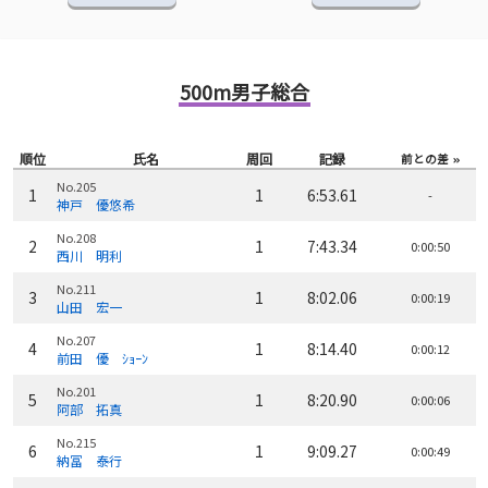
500m男子総合
順位
氏名
周回
記録
前との差
No.205
1
1
6:53.61
-
神戸 優悠希
No.208
2
1
7:43.34
0:00:50
西川 明利
No.211
3
1
8:02.06
0:00:19
山田 宏一
No.207
4
1
8:14.40
0:00:12
前田 優 ｼｮｰﾝ
No.201
5
1
8:20.90
0:00:06
阿部 拓真
No.215
6
1
9:09.27
0:00:49
納冨 泰行