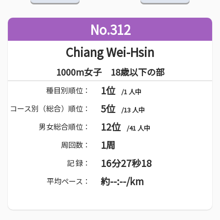
No.312
Chiang Wei-Hsin
1000m女子 18歳以下の部
1位
種目別順位：
/1 人中
5位
コース別（総合）順位：
/13 人中
12位
男女総合順位：
/41 人中
1周
周回数：
16分27秒18
記 録：
約--:--/km
平均ペース：