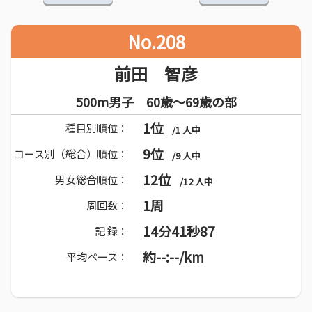
No.208
前田 智彦
500m男子 60歳～69歳の部
1位
種目別順位：
/1 人中
9位
コース別（総合）順位：
/9 人中
12位
男女総合順位：
/12 人中
1周
周回数：
14分41秒87
記 録：
約--:--/km
平均ペース：