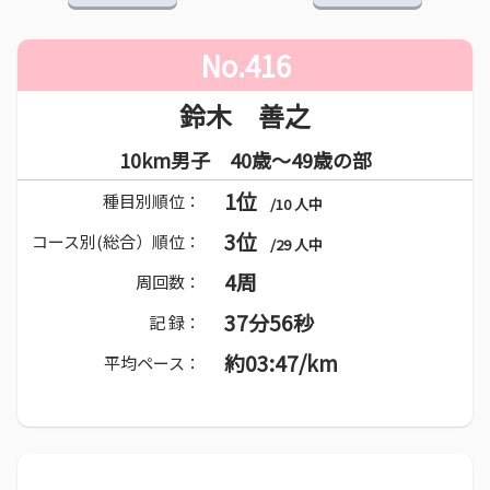
No.416
鈴木 善之
10km男子 40歳～49歳の部
1位
種目別順位：
/10 人中
3位
コース別(総合）順位：
/29 人中
4周
周回数：
37分56秒
記 録：
約03:47/km
平均ペース：