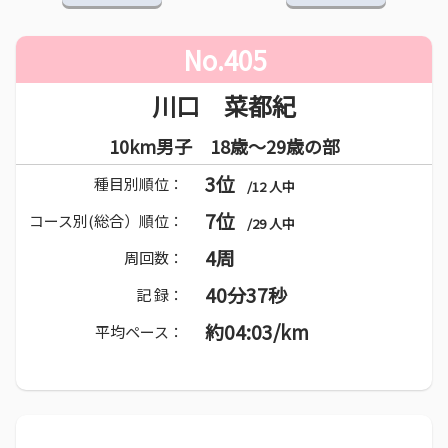
No.405
川口 菜都紀
10km男子 18歳～29歳の部
3位
種目別順位：
/12 人中
7位
コース別(総合）順位：
/29 人中
4周
周回数：
40分37秒
記 録：
約04:03/km
平均ペース：