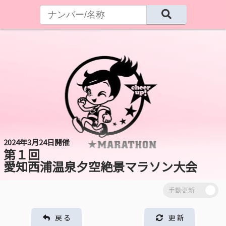
2024年3月24日開催
第１回
愛知西浦温泉夕空絶景マラソン大会
戻 る
更 新